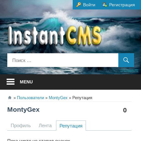
Перейти
Войти
Регистрация
к
содержанию
MENU
Пользователи
MontyGex
Репутация
MontyGex
0
Профиль
Лента
Репутация
Пока никто не ставил оценок