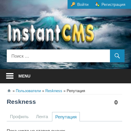
Перейти
Войти
Регистрация
к
содержанию
MENU
Пользователи
Reskness
Репутация
Reskness
0
Профиль
Лента
Репутация
Пока никто не ставил оценок