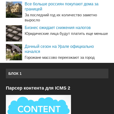
Все больше россиян покупают дома за
границей
За последний год их количество заметно
выросло
Бизнес ожидает снижения налогов
Юридические лица будут платить еще меньше
Дачный сезон на Урале официально
начался
Горожане массово переезжают за город
БЛОК 1
Парсер контента для ICMS 2