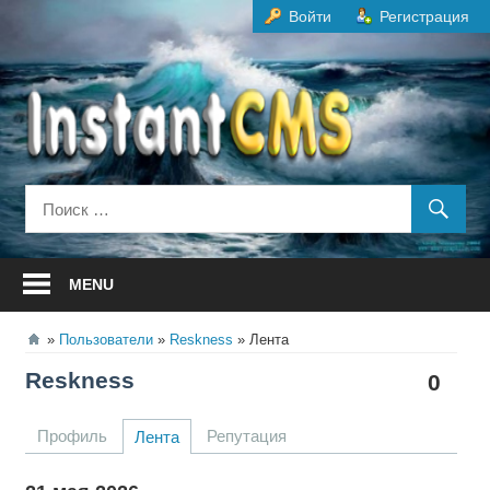
Перейти
Войти
Регистрация
к
содержанию
MENU
Пользователи
Reskness
Лента
Reskness
0
Профиль
Репутация
Лента