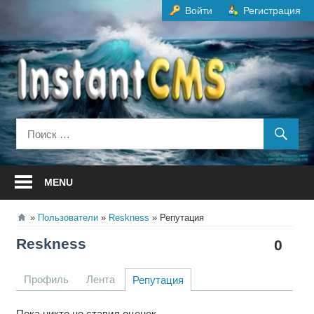
Перейти
Войти
Регистрация
к
содержанию
MENU
Пользователи
Reskness
Репутация
Reskness
0
Профиль
Лента
Репутация
Пока никто не ставил оценок