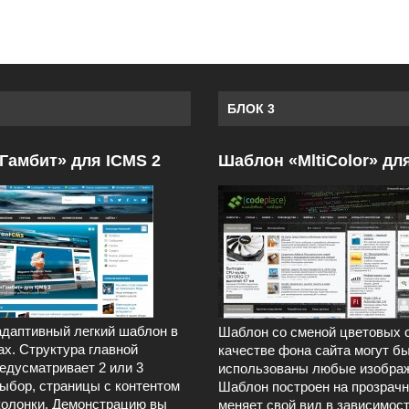
БЛОК 3
Гамбит» для ICMS 2
Шаблон «MltiColor» дл
даптивный легкий шаблон в
Шаблон со сменой цветовых 
ах. Структура главной
качестве фона сайта могут б
едусматривает 2 или 3
использованы любые изображ
выбор, страницы с контентом
Шаблон построен на прозрачн
колонки. Демонстрацию вы
меняет свой вид в зависимост