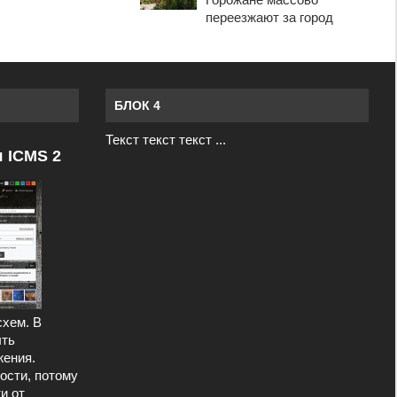
переезжают за город
БЛОК 4
Текст текст текст ...
я ICMS 2
схем. В
ыть
ения.
ости, потому
и от