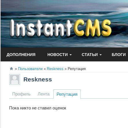
Перейти
к
содержанию
ДОПОЛНЕНИЯ
НОВОСТИ
СТАТЬИ
БЛОГИ
Пользователи
Reskness
Репутация
Reskness
Профиль
Лента
Репутация
Пока никто не ставил оценок