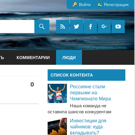
Войти
Регистрация
ТЬ
КОММЕНТАРИИ
ЛЮДИ
СПИСОК КОНТЕНТА
0
Россияне стали
первыми на
Чемпионате Мира
Наша команда не
оставила шансов конкурентам
Инвестиции для
чайников: куда
вкладывать?