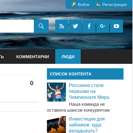
Войти
Регистрация
ТЬ
КОММЕНТАРИИ
ЛЮДИ
СПИСОК КОНТЕНТА
0
Россияне стали
первыми на
Чемпионате Мира
Наша команда не
оставила шансов конкурентам
Инвестиции для
чайников: куда
вкладывать?