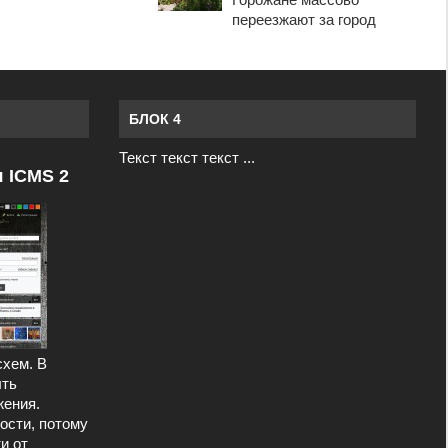
переезжают за город
БЛОК 4
Текст текст текст ...
я ICMS 2
схем. В
ыть
ения.
ости, потому
и от