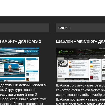
БЛОК 3
Гамбит» для ICMS 2
Шаблон «MltiColor» дл
даптивный легкий шаблон в
Шаблон со сменой цветовых 
ах. Структура главной
качестве фона сайта могут б
едусматривает 2 или 3
использованы любые изображ
выбор, страницы с контентом
Шаблон построен на прозрачн
колонки. Демонстрацию вы
меняет свой вид в зависимост