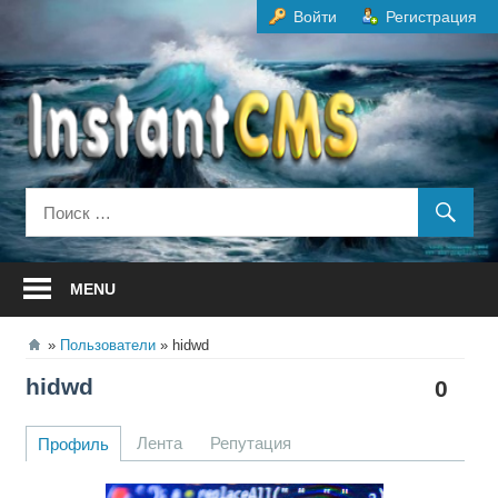
Перейти
Войти
Регистрация
к
содержанию
MENU
Пользователи
hidwd
hidwd
0
Лента
Репутация
Профиль