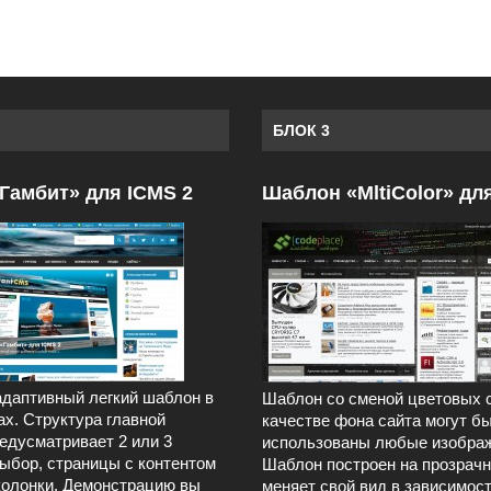
БЛОК 3
Гамбит» для ICMS 2
Шаблон «MltiColor» дл
даптивный легкий шаблон в
Шаблон со сменой цветовых 
ах. Структура главной
качестве фона сайта могут б
едусматривает 2 или 3
использованы любые изображ
выбор, страницы с контентом
Шаблон построен на прозрачн
колонки. Демонстрацию вы
меняет свой вид в зависимост