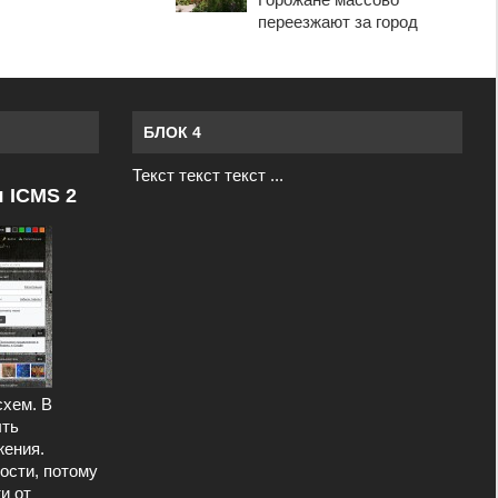
переезжают за город
БЛОК 4
Текст текст текст ...
я ICMS 2
схем. В
ыть
ения.
ости, потому
и от