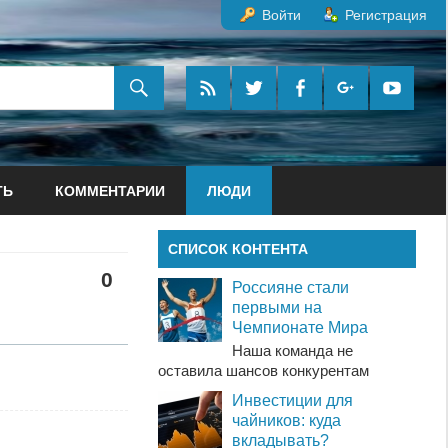
Войти
Регистрация
ТЬ
КОММЕНТАРИИ
ЛЮДИ
СПИСОК КОНТЕНТА
0
Россияне стали
первыми на
Чемпионате Мира
Наша команда не
оставила шансов конкурентам
Инвестиции для
чайников: куда
вкладывать?