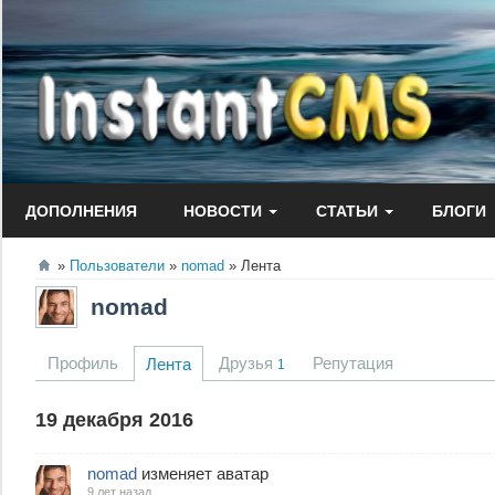
Перейти
к
содержанию
ДОПОЛНЕНИЯ
НОВОСТИ
СТАТЬИ
БЛОГИ
Пользователи
nomad
Лента
nomad
Профиль
Друзья
Репутация
Лента
1
19 декабря 2016
nomad
изменяет аватар
9 лет назад