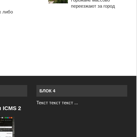
переезжают за город
х либо
БЛОК 4
Текст текст текст ...
я ICMS 2