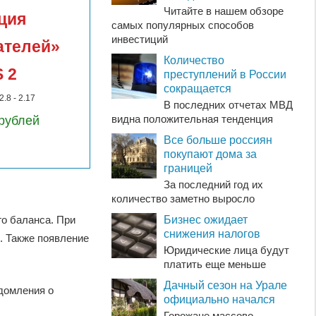
Читайте в нашем обзоре
ция
самых популярных способов
инвестиций
ателей»
Количество
 2
преступлений в России
сокращается
.8 - 2.17
В последних отчетах МВД
видна положительная тенденция
рублей
Все больше россиян
покупают дома за
границей
За последний год их
количество заметно выросло
о баланса. При
Бизнес ожидает
снижения налогов
. Также появление
Юридические лица будут
платить еще меньше
Дачный сезон на Урале
едомления о
официально начался
Горожане массово