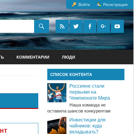
Войти
Регистрация
ТЬ
КОММЕНТАРИИ
ЛЮДИ
СПИСОК КОНТЕНТА
Россияне стали
первыми на
Чемпионате Мира
Наша команда не
оставила шансов конкурентам
Инвестиции для
чайников: куда
нт
вкладывать?