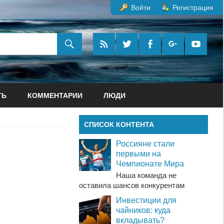
Войти
Регистрация
ТЬ
КОММЕНТАРИИ
ЛЮДИ
СПИСОК КОНТЕНТА
Россияне стали
первыми на
Чемпионате Мира
Наша команда не
оставила шансов конкурентам
Инвестиции для
чайников: куда
вкладывать?