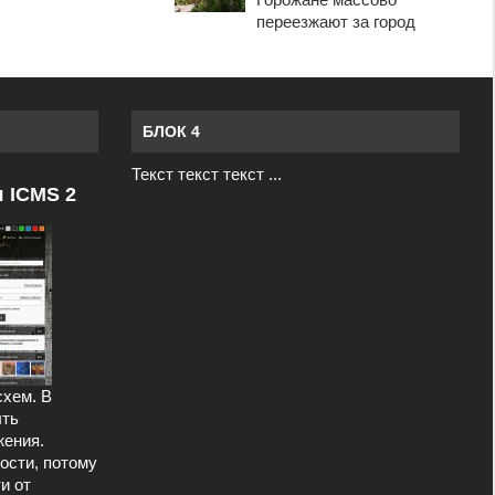
переезжают за город
БЛОК 4
Текст текст текст ...
я ICMS 2
схем. В
ыть
ения.
ости, потому
и от