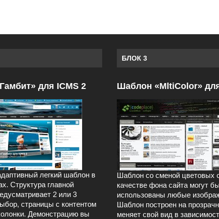
БЛОК 3
Гамбит» для ICMS 2
Шаблон «MltiColor» дл
даптивный легкий шаблон в
Шаблон со сменой цветовых 
ах. Структура главной
качестве фона сайта могут б
едусматривает 2 или 3
использованы любые изображ
выбор, страницы с контентом
Шаблон построен на прозрачн
колонки. Демонстрацию вы
меняет свой вид в зависимост