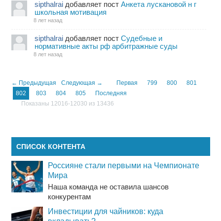
sipthalrai
добавляет пост
Анкета лускановой н г
школьная мотивация
8 лет назад
sipthalrai
добавляет пост
Судебные и
нормативные акты рф арбитражные суды
8 лет назад
← Предыдущая
Следующая →
Первая
799
800
801
802
803
804
805
Последняя
Показаны 12016-12030 из 13436
СПИСОК КОНТЕНТА
Россияне стали первыми на Чемпионате
Мира
Наша команда не оставила шансов
конкурентам
Инвестиции для чайников: куда