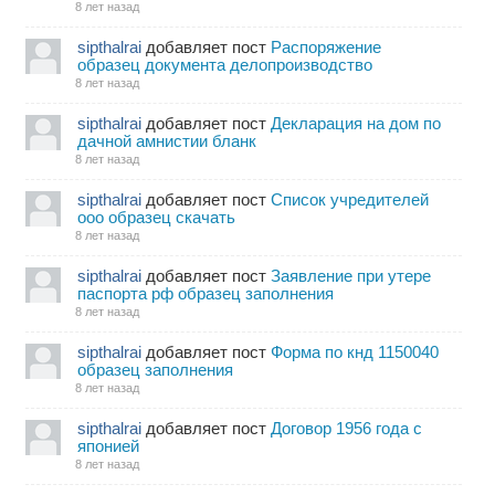
8 лет назад
sipthalrai
добавляет пост
Распоряжение
образец документа делопроизводство
8 лет назад
sipthalrai
добавляет пост
Декларация на дом по
дачной амнистии бланк
8 лет назад
sipthalrai
добавляет пост
Список учредителей
ооо образец скачать
8 лет назад
sipthalrai
добавляет пост
Заявление при утере
паспорта рф образец заполнения
8 лет назад
sipthalrai
добавляет пост
Форма по кнд 1150040
образец заполнения
8 лет назад
sipthalrai
добавляет пост
Договор 1956 года с
японией
8 лет назад