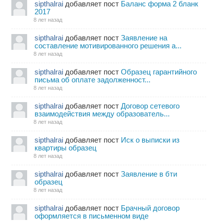
sipthalrai
добавляет пост
Баланс форма 2 бланк
2017
8 лет назад
sipthalrai
добавляет пост
Заявление на
составление мотивированного решения а...
8 лет назад
sipthalrai
добавляет пост
Образец гарантийного
письма об оплате задолженност...
8 лет назад
sipthalrai
добавляет пост
Договор сетевого
взаимодействия между образователь...
8 лет назад
sipthalrai
добавляет пост
Иск о выписки из
квартиры образец
8 лет назад
sipthalrai
добавляет пост
Заявление в бти
образец
8 лет назад
sipthalrai
добавляет пост
Брачный договор
оформляется в письменном виде