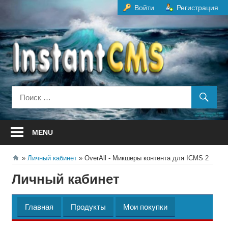
Перейти
Войти
Регистрация
к
содержанию
MENU
Личный кабинет
OverAll - Микшеры контента для ICMS 2
Личный кабинет
Главная
Продукты
Мои покупки