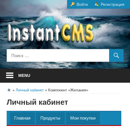
Перейти
Войти
Регистрация
к
содержанию
MENU
Личный кабинет
Компонент «Желания»
Личный кабинет
Главная
Продукты
Мои покупки