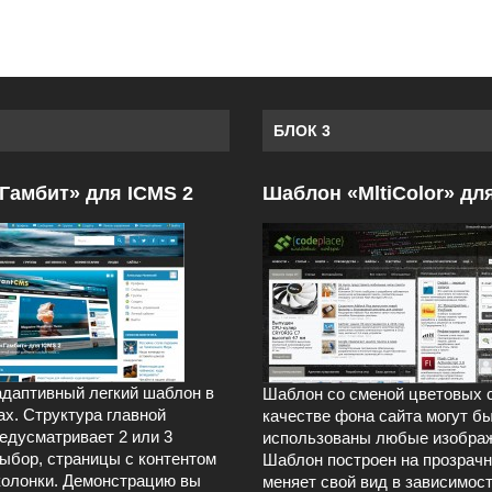
БЛОК 3
Гамбит» для ICMS 2
Шаблон «MltiColor» дл
даптивный легкий шаблон в
Шаблон со сменой цветовых 
ах. Структура главной
качестве фона сайта могут б
едусматривает 2 или 3
использованы любые изображ
выбор, страницы с контентом
Шаблон построен на прозрачн
колонки. Демонстрацию вы
меняет свой вид в зависимост