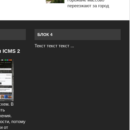
переезжают за город
БЛОК 4
Текст текст текст ...
я ICMS 2
схем. В
ыть
ения.
ости, потому
и от