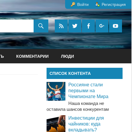
Войти
Регистрация
ТЬ
КОММЕНТАРИИ
ЛЮДИ
СПИСОК КОНТЕНТА
Россияне стали
первыми на
Чемпионате Мира
Наша команда не
оставила шансов конкурентам
Инвестиции для
чайников: куда
вкладывать?