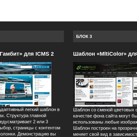
БЛОК 3
Гамбит» для ICMS 2
Шаблон «MltiColor» дл
даптивный легкий шаблон в
Шаблон со сменой цветовых 
ах. Структура главной
качестве фона сайта могут б
едусматривает 2 или 3
использованы любые изображ
выбор, страницы с контентом
Шаблон построен на прозрачн
колонки. Демонстрацию вы
меняет свой вид в зависимост