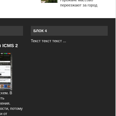
переезжают за город
БЛОК 4
Текст текст текст ...
я ICMS 2
схем. В
ыть
ения.
ости, потому
и от