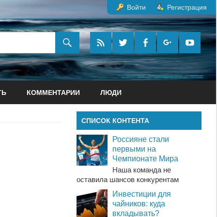
Войти
Регистрация
ТЬ
КОММЕНТАРИИ
ЛЮДИ
СПИСОК КОНТЕНТА
Россияне стали
первыми на
Чемпионате Мира
Наша команда не
оставила шансов конкурентам
Инвестиции для
чайников: куда
вкладывать?