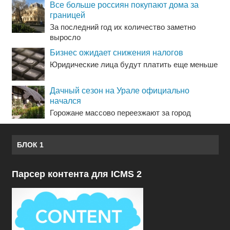
Все больше россиян покупают дома за
границей
За последний год их количество заметно
выросло
Бизнес ожидает снижения налогов
Юридические лица будут платить еще меньше
Дачный сезон на Урале официально
начался
Горожане массово переезжают за город
БЛОК 1
Парсер контента для ICMS 2