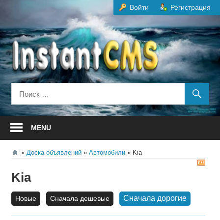
Перейти
Войти
Регистрация
к
содержанию
MENU
Доска объявлений
Автомобили
Kia
RS
Kia
Сначала дорогие
Новые
Сначала дешевые